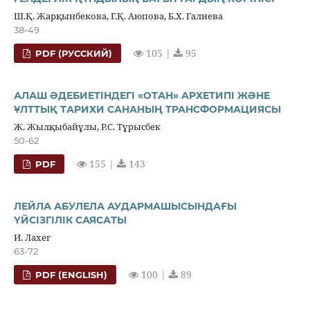
Ш.Қ. Жарқынбекова, Г.Қ. Аюпова, Б.Х. Галиева
38-49
105 |
95
PDF (РУССКИЙ)
АЛАШ ӘДЕБИЕТІНДЕГІ «ОТАН» АРХЕТИПІ ЖӘНЕ
ҰЛТТЫҚ ТАРИХИ САНАНЫҢ ТРАНСФОРМАЦИЯСЫ
Ж. Жылқыбайұлы, Р.С. Тұрысбек
50-62
155 |
143
PDF
ЛЕЙЛА АБУЛЕЛА АУДАРМАШЫСЫНДАҒЫ
ҮЙСІЗГІЛІК САЯСАТЫ
И. Лахег
63-72
100 |
89
PDF (ENGLISH)