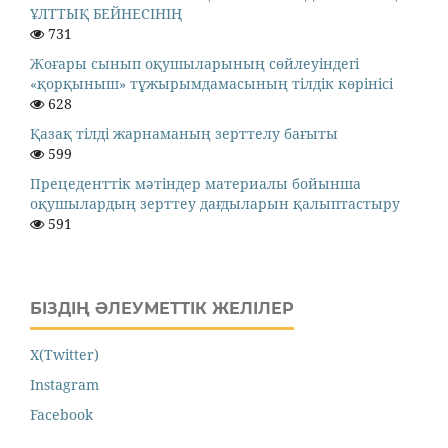
ҰЛТТЫҚ БЕЙНЕСІНІҢ
731
Жоғары сынып оқушыларының сөйлеуіндегі
«қорқыныш» тұжырымдамасының тілдік көрінісі
628
Қазақ тілді жарнаманың зерттелу бағыты
599
Прецеденттік мәтіндер материалы бойынша
оқушылардың зерттеу дағдыларын қалыптастыру
591
БІЗДІҢ ӘЛЕУМЕТТІК ЖЕЛІЛЕР
X(Twitter)
Instagram
Facebook