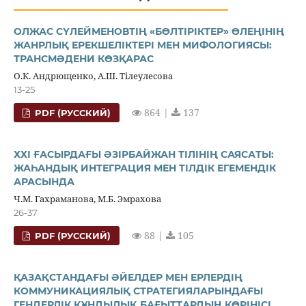
ОЛЖАС СҮЛЕЙМЕНОВТІҢ «БӨЛТІРІКТЕР» ӨЛЕҢІНІҢ
ЖАНРЛЫҚ ЕРЕКШЕЛІКТЕРІ МЕН МИФОЛОГИЯСЫ:
ТРАНСМӘДЕНИ КӨЗҚАРАС
О.К. Андрющенко, А.Ш. Тілеулесова
13-25
864 |
137
PDF (РУССКИЙ)
ХХІ ҒАСЫРДАҒЫ ӘЗІРБАЙЖАН ТІЛІНІҢ САЯСАТЫ:
ЖАҺАНДЫҚ ИНТЕГРАЦИЯ МЕН ТІЛДІК ЕГЕМЕНДІК
АРАСЫНДА
Ч.М. Гахраманова, М.Б. Эмрахова
26-37
88 |
105
PDF (РУССКИЙ)
ҚАЗАҚСТАНДАҒЫ ӘЙЕЛДЕР МЕН ЕРЛЕРДІҢ
КОММУНИКАЦИЯЛЫҚ СТРАТЕГИЯЛАРЫНДАҒЫ
ГЕНДЕРЛІК ҚҰНДЫЛЫҚ БАҒЫТТАРДЫҢ КӨРІНІСІ