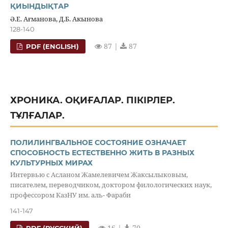
ҚИЫНДЫҚТАР
Ә.Е. Ағманова, Д.Б. Акынова
128-140
87 |
87
PDF (ENGLISH)
ХРОНИКА. ОҚИҒАЛАР. ПІКІРЛЕР.
ТҰЛҒАЛАР.
ПОЛИЛИНГВАЛЬНОЕ СОСТОЯНИЕ ОЗНАЧАЕТ
СПОСОБНОСТЬ ЕСТЕСТВЕННО ЖИТЬ В РАЗНЫХ
КУЛЬТУРНЫХ МИРАХ
Интервью с Асланом Жамелевичем Жаксылыковым,
писателем, переводчиком, доктором филологических наук,
профессором КазНУ им. аль- Фараби
141-147
16 |
70