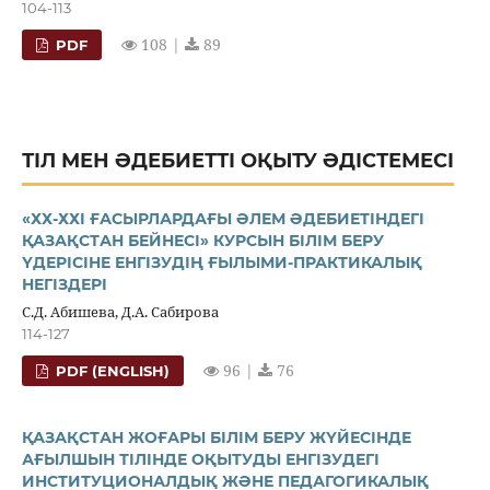
104-113
108 |
89
PDF
ТІЛ МЕН ӘДЕБИЕТТІ ОҚЫТУ ӘДІСТЕМЕСІ
«ХХ-ХХІ ҒАСЫРЛАРДАҒЫ ӘЛЕМ ӘДЕБИЕТІНДЕГІ
ҚАЗАҚСТАН БЕЙНЕСІ» КУРСЫН БІЛІМ БЕРУ
ҮДЕРІСІНЕ ЕНГІЗУДІҢ ҒЫЛЫМИ-ПРАКТИКАЛЫҚ
НЕГІЗДЕРІ
С.Д. Абишева, Д.А. Сабирова
114-127
96 |
76
PDF (ENGLISH)
ҚАЗАҚСТАН ЖОҒАРЫ БІЛІМ БЕРУ ЖҮЙЕСІНДЕ
АҒЫЛШЫН ТІЛІНДЕ ОҚЫТУДЫ ЕНГІЗУДЕГІ
ИНСТИТУЦИОНАЛДЫҚ ЖӘНЕ ПЕДАГОГИКАЛЫҚ