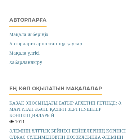
АВТОРЛАРҒА
Мақала жіберіңіз
Авторларға арналған нұсқаулар
Мақала үлгісі
Хабарландыру
ЕҢ КӨП ОҚЫЛАТЫН МАҚАЛАЛАР
ҚАЗАҚ ЭПОСЫНДАҒЫ БАТЫР АРХЕТИП РЕТІНДЕ: Ә.
МАРҒҰЛАН ЖӘНЕ ҚАЗІРГІ ЗЕРТТЕУШІЛЕР
КОНЦЕПЦИЯЛАРЫЙ
1011
ӘЛЕМНІҢ ҰЛТТЫҚ БЕЙНЕСІ БЕЙНЕЛЕРІНІҢ КӨРІНІСІ
ОЛЖАС СҮЛЕЙМЕНОВТІҢ ПОЭЗИЯСЫНДА ӘЛЕМНІҢ