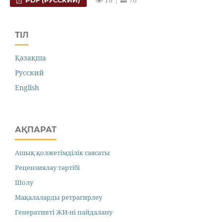
PDF (РУССКИЙ)
ТІЛ
Қазақша
Русский
English
АҚПАРАТ
Ашық қолжетімділік саясаты
Рецензиялау тәртібі
Шолу
Мақалаларды ретрагирлеу
Генеративті ЖИ-ні пайдалану