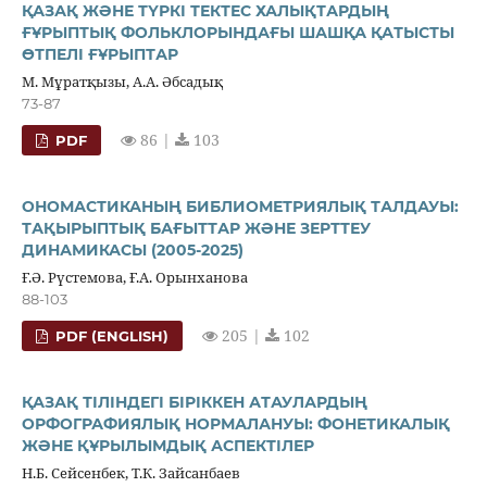
ҚАЗАҚ ЖӘНЕ ТҮРКІ ТЕКТЕС ХАЛЫҚТАРДЫҢ
ҒҰРЫПТЫҚ ФОЛЬКЛОРЫНДАҒЫ ШАШҚА ҚАТЫСТЫ
ӨТПЕЛІ ҒҰРЫПТАР
М. Мұратқызы, А.А. Әбсадық
73-87
86 |
103
PDF
ОНОМАСТИКАНЫҢ БИБЛИОМЕТРИЯЛЫҚ ТАЛДАУЫ:
ТАҚЫРЫПТЫҚ БАҒЫТТАР ЖӘНЕ ЗЕРТТЕУ
ДИНАМИКАСЫ (2005-2025)
Ғ.Ә. Рүстемова, Ғ.А. Орынханова
88-103
205 |
102
PDF (ENGLISH)
ҚАЗАҚ ТІЛІНДЕГІ БІРІККЕН АТАУЛАРДЫҢ
ОРФОГРАФИЯЛЫҚ НОРМАЛАНУЫ: ФОНЕТИКАЛЫҚ
ЖӘНЕ ҚҰРЫЛЫМДЫҚ АСПЕКТІЛЕР
Н.Б. Сейсенбек, Т.К. Зайсанбаев