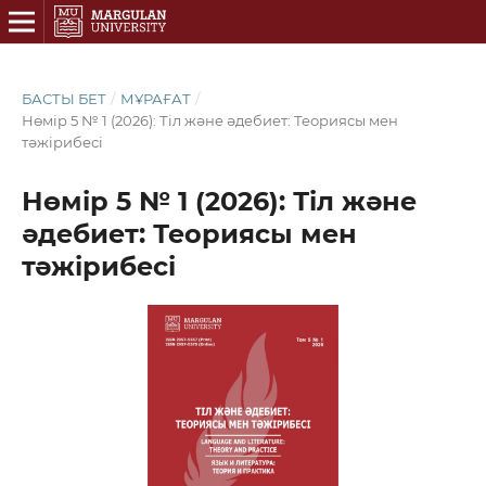
БАСТЫ БЕТ
/
МҰРАҒАТ
/
Нөмір 5 № 1 (2026): Тіл және әдебиет: Теориясы мен
тәжірибесі
Нөмір 5 № 1 (2026): Тіл және
әдебиет: Теориясы мен
тәжірибесі