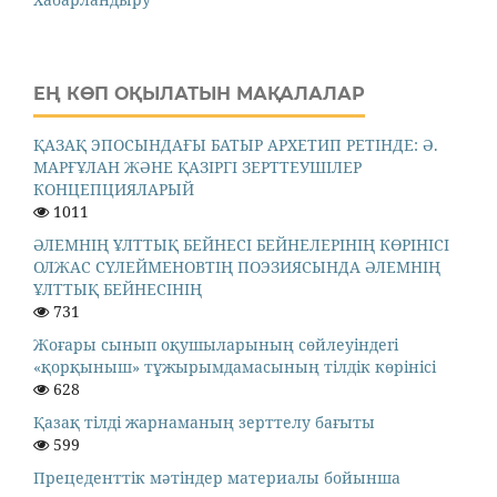
ЕҢ КӨП ОҚЫЛАТЫН МАҚАЛАЛАР
ҚАЗАҚ ЭПОСЫНДАҒЫ БАТЫР АРХЕТИП РЕТІНДЕ: Ә.
МАРҒҰЛАН ЖӘНЕ ҚАЗІРГІ ЗЕРТТЕУШІЛЕР
КОНЦЕПЦИЯЛАРЫЙ
1011
ӘЛЕМНІҢ ҰЛТТЫҚ БЕЙНЕСІ БЕЙНЕЛЕРІНІҢ КӨРІНІСІ
ОЛЖАС СҮЛЕЙМЕНОВТІҢ ПОЭЗИЯСЫНДА ӘЛЕМНІҢ
ҰЛТТЫҚ БЕЙНЕСІНІҢ
731
Жоғары сынып оқушыларының сөйлеуіндегі
«қорқыныш» тұжырымдамасының тілдік көрінісі
628
Қазақ тілді жарнаманың зерттелу бағыты
599
Прецеденттік мәтіндер материалы бойынша