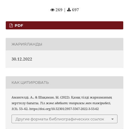
269 |
697
PDF
ЖАРИЯЛАНДЫ
30.12.2022
КАК ЦИТИРОВАТЬ
Амангелді, А., & Шақаман, Ы. (2022). Қазақ тілді жарнаманың
зерттелу бағыты.
Тіл және әдебиет: теориясы мен тәжірибесі
,
1
(3), 53–62. https://doi.org/10.52301/2957-5567-2022-3-53-62
Другие форматы библиографических ссылок