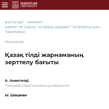
БАСТЫ БЕТ
/
МҰРАҒАТ
/
НӨМІР 1 № 3 (2022): ТІЛ ЖӘНЕ ӘДЕБИЕТ: ТЕОРИЯСЫ МЕН
ТӘЖІРИБЕСІ
/
Мақалалар
Қазақ тілді жарнаманың
зерттелу бағыты
А. Амангелді
Павлодар педагогикалық университеті
Ы. Шақаман