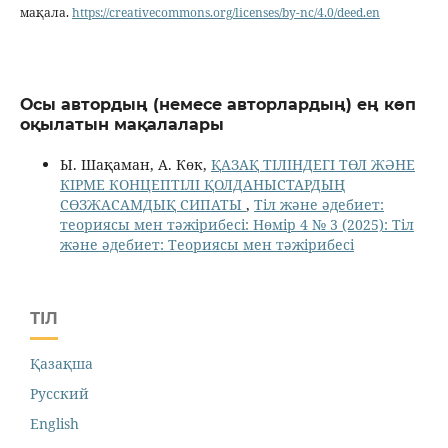
мақала.
https://creativecommons.org/licenses/by-nc/4.0/deed.en
Осы автордың (немесе авторлардың) ең көп
оқылатын мақалалары
Ы. Шақаман, А. Көк,
ҚАЗАҚ ТІЛІНДЕГІ ТӨЛ ЖӘНЕ
КІРМЕ КОНЦЕПТІЛІ ҚОЛДАНЫСТАРДЫҢ
СӨЗЖАСАМДЫҚ СИПАТЫ
,
Тіл және әдебиет:
теориясы мен тәжірибесі: Нөмір 4 № 3 (2025): Тіл
және әдебиет: Теориясы мен тәжірибесі
ТІЛ
Қазақша
Русский
English