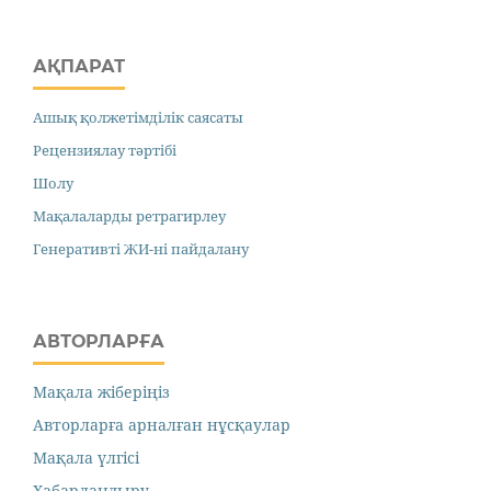
АҚПАРАТ
Ашық қолжетімділік саясаты
Рецензиялау тәртібі
Шолу
Мақалаларды ретрагирлеу
Генеративті ЖИ-ні пайдалану
АВТОРЛАРҒА
Мақала жіберіңіз
Авторларға арналған нұсқаулар
Мақала үлгісі
Хабарландыру