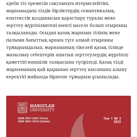
әдеби тіл ережесін сақтамауға итермелейтіні,
жарнамадағы тілдік бірліктердің семантикалық,
контекстік қолданысын қарастыру туралы жеке
зерттеу жүргізілмегені өзекті мәселе болып отырғаны
талқыланады. Осыдан қазақ жарнама тілінің жеке
ғылыми бағыттық арнаға түсе алмай отырғаны
тұжырымдалып, жарнаманың тікелей қазақ тілінде
жазылмау себептерін ашатын зерттеулердің жүргізілу
қажеттігі көпшілік талқысына түсіріледі. Қазақ тілді
жарнаманың қай қырынан зерттеу нысанына алыну
керектігі жайында бірнеше тұжырым ұсынылады.