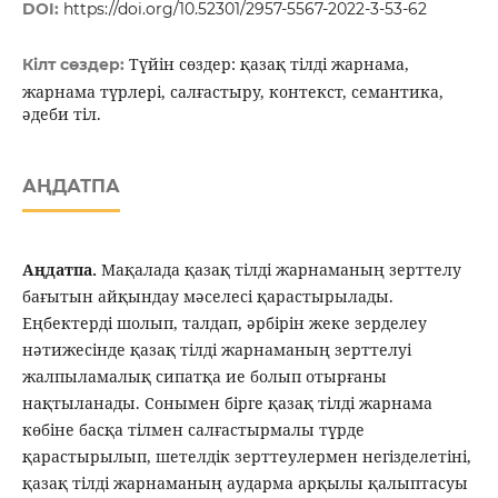
DOI:
https://doi.org/10.52301/2957-5567-2022-3-53-62
Түйін сөздер: қазақ тілді жарнама,
Кілт сөздер:
жарнама түрлері, салғастыру, контекст, семантика,
әдеби тіл.
АҢДАТПА
Аңдатпа.
Мақалада қазақ тілді жарнаманың зерттелу
бағытын айқындау мәселесі қарастырылады.
Еңбектерді шолып, талдап, әрбірін жеке зерделеу
нәтижесінде қазақ тілді жарнаманың зерттелуі
жалпыламалық сипатқа ие болып отырғаны
нақтыланады. Сонымен бірге қазақ тілді жарнама
көбіне басқа тілмен салғастырмалы түрде
қарастырылып, шетелдік зерттеулермен негізделетіні,
қазақ тілді жарнаманың аударма арқылы қалыптасуы