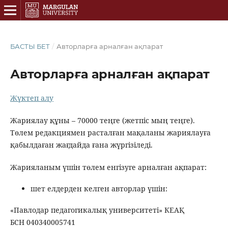
БАСТЫ БЕТ
/
Авторларға арналған ақпарат
Авторларға арналған ақпарат
Жүктеп алу
Жариялау құны – 70000 теңге (жетпіс мың теңге).
Төлем редакциямен расталған мақаланы жариялауға
қабылдаған жағдайда ғана жүргізіледі.
Жарияланым үшін төлем енгізуге арналған ақпарат:
шет елдерден келген авторлар үшін:
«Павлодар педагогикалық университеті» КЕАҚ
БСН 040340005741