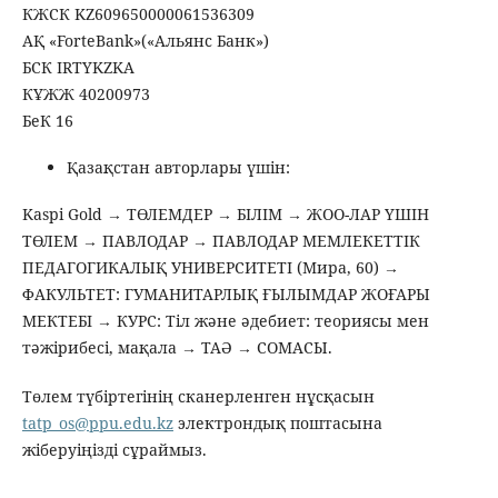
КЖСК KZ609650000061536309
AҚ «ForteBank»(«Альянс Банк»)
БСК IRTYKZKA
КҰЖЖ 40200973
БеК 16
Қазақстан авторлары үшін:
Kaspi Gold → ТӨЛЕМДЕР → БІЛІМ → ЖОО-ЛАР ҮШІН
ТӨЛЕМ → ПАВЛОДАР → ПАВЛОДАР МЕМЛЕКЕТТІК
ПЕДАГОГИКАЛЫҚ УНИВЕРСИТЕТІ (Мира, 60) →
ФАКУЛЬТЕТ: ГУМАНИТАРЛЫҚ ҒЫЛЫМДАР ЖОҒАРЫ
МЕКТЕБІ → КУРС: Тіл және әдебиет: теориясы мен
тәжірибесі, мақала → ТАӘ → СОМАСЫ.
Төлем түбіртегінің сканерленген нұсқасын
tatp_os@ppu.edu.kz
электрондық поштасына
жіберуіңізді сұраймыз.