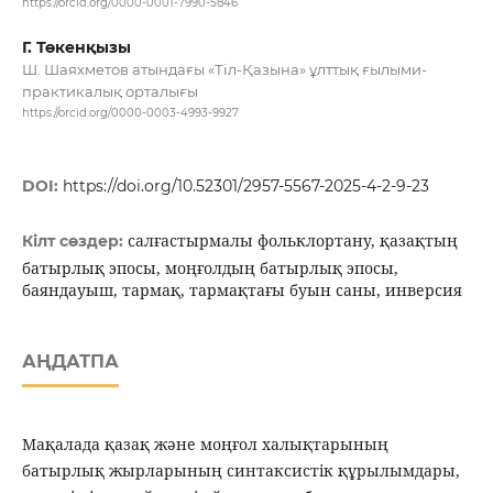
https://orcid.org/0000-0001-7990-5846
Г. Төкенқызы
Ш. Шаяхметов атындағы «Тіл-Қазына» ұлттық ғылыми-
практикалық орталығы
https://orcid.org/0000-0003-4993-9927
DOI:
https://doi.org/10.52301/2957-5567-2025-4-2-9-23
салғастырмалы фольклортану, қазақтың
Кілт сөздер:
батырлық эпосы, моңғолдың батырлық эпосы,
баяндауыш, тармақ, тармақтағы буын саны, инверсия
АҢДАТПА
Мақалада қазақ және моңғол халықтарының
батырлық жырларының синтаксистік құрылымдары,