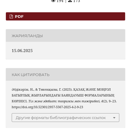
194 |
173
PDF
ЖАРИЯЛАНДЫ
15.06.2025
КАК ЦИТИРОВАТЬ
Әбдікәрім, Н., & Төкенқызы, Г. (2025). ҚАЗАҚ ЖӘНЕ МОҢҒОЛ
БАТЫРЛЫҚ ЖЫРЛАРЫНДАҒЫ БАЯНДАУЫШ ФОРМАЛАРЫНЫҢ
КӨРІНІСІ.
Тіл және әдебиет: теориясы мен тәжірибесі
,
4
(2), 9–23.
https://doi.org/10.52301/2957-5567-2025-4-2-9-23
Другие форматы библиографических ссылок