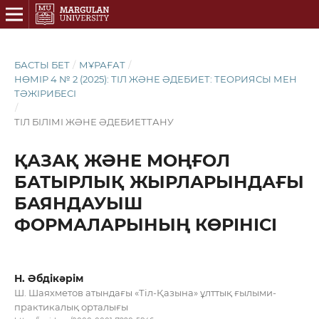
БАСТЫ БЕТ
/
МҰРАҒАТ
/
НӨМІР 4 № 2 (2025): ТІЛ ЖӘНЕ ӘДЕБИЕТ: ТЕОРИЯСЫ МЕН
ТӘЖІРИБЕСІ
/
ТІЛ БІЛІМІ ЖӘНЕ ӘДЕБИЕТТАНУ
ҚАЗАҚ ЖӘНЕ МОҢҒОЛ
БАТЫРЛЫҚ ЖЫРЛАРЫНДАҒЫ
БАЯНДАУЫШ
ФОРМАЛАРЫНЫҢ КӨРІНІСІ
Н. Әбдікәрім
Ш. Шаяхметов атындағы «Тіл-Қазына» ұлттық ғылыми-
практикалық орталығы