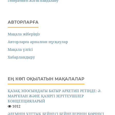
Генеративті ЖИ-ні пайдалану
АВТОРЛАРҒА
Мақала жіберіңіз
Авторларға арналған нұсқаулар
Мақала үлгісі
Хабарландыру
ЕҢ КӨП ОҚЫЛАТЫН МАҚАЛАЛАР
ҚАЗАҚ ЭПОСЫНДАҒЫ БАТЫР АРХЕТИП РЕТІНДЕ: Ә.
МАРҒҰЛАН ЖӘНЕ ҚАЗІРГІ ЗЕРТТЕУШІЛЕР
КОНЦЕПЦИЯЛАРЫЙ
1012
ӘЛЕМНІҢ ҰЛТТЫҚ БЕЙНЕСІ БЕЙНЕЛЕРІНІҢ КӨРІНІСІ