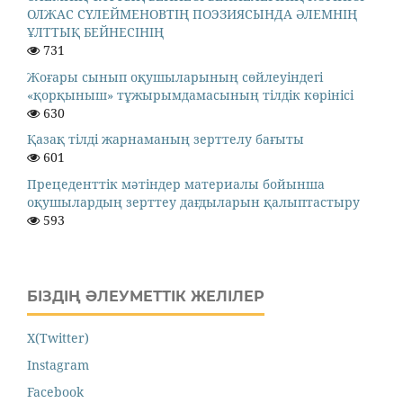
ОЛЖАС СҮЛЕЙМЕНОВТІҢ ПОЭЗИЯСЫНДА ӘЛЕМНІҢ
ҰЛТТЫҚ БЕЙНЕСІНІҢ
731
Жоғары сынып оқушыларының сөйлеуіндегі
«қорқыныш» тұжырымдамасының тілдік көрінісі
630
Қазақ тілді жарнаманың зерттелу бағыты
601
Прецеденттік мәтіндер материалы бойынша
оқушылардың зерттеу дағдыларын қалыптастыру
593
БІЗДІҢ ӘЛЕУМЕТТІК ЖЕЛІЛЕР
X(Twitter)
Instagram
Facebook