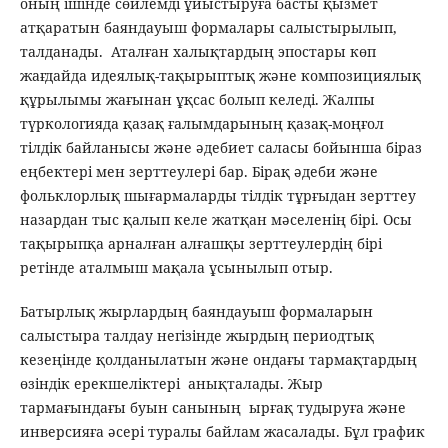
оның ішінде сөйлемді ұйыстыруға басты қызмет
атқаратын баяндауыш формалары салыстырылып,
талданады. Аталған халықтардың эпостары көп
жағдайда идеялық-тақырыптық және композициялық
құрылымы жағынан ұқсас болып келеді. Жалпы
түркологияда қазақ ғалымдарының қазақ-моңғол
тілдік байланысы және әдебиет саласы бойынша біраз
еңбектері мен зерттеулері бар. Бірақ әдеби және
фольклорлық шығармаларды тілдік тұрғыдан зерттеу
назардан тыс қалып келе жатқан мәселенің бірі. Осы
тақырыпқа арналған алғашқы зерттеулердің бірі
ретінде аталмыш мақала ұсынылып отыр.
Батырлық жырлардың баяндауыш формаларын
салыстыра талдау негізінде жырдың периодтық
кезеңінде қолданылатын және ондағы тармақтардың
өзіндік ерекшеліктері анықталады. Жыр
тармағындағы буын санының ырғақ тудыруға және
инверсияға әсері туралы байлам жасалады. Бұл график