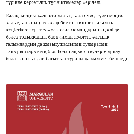
түрінде көрсетіліп, түсініктемелер беріледі.
Қазақ, моңғол халықтарының ғана емес, түркі-моңғол
халықтарының ауыз әдебиетін лингвистикалық
кеңістікте зерттеу – осы сала мамандарының әлі де
болса толыққанды бара алмай жүрген, әлемдік
ғалымдардың да қызығушылығын тудыратын
тақырыптарының бірі. Болашақ зерттеулерге арқау
болатын осындай бағыттар туралы да мәлімет беріледі.