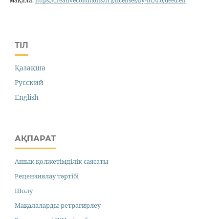
мақала.
https://creativecommons.org/licenses/by-nc/4.0/deed.en
ТІЛ
Қазақша
Русский
English
АҚПАРАТ
Ашық қолжетімділік саясаты
Рецензиялау тәртібі
Шолу
Мақалаларды ретрагирлеу