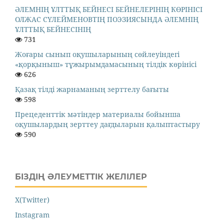
ӘЛЕМНІҢ ҰЛТТЫҚ БЕЙНЕСІ БЕЙНЕЛЕРІНІҢ КӨРІНІСІ
ОЛЖАС СҮЛЕЙМЕНОВТІҢ ПОЭЗИЯСЫНДА ӘЛЕМНІҢ
ҰЛТТЫҚ БЕЙНЕСІНІҢ
731
Жоғары сынып оқушыларының сөйлеуіндегі
«қорқыныш» тұжырымдамасының тілдік көрінісі
626
Қазақ тілді жарнаманың зерттелу бағыты
598
Прецеденттік мәтіндер материалы бойынша
оқушылардың зерттеу дағдыларын қалыптастыру
590
БІЗДІҢ ӘЛЕУМЕТТІК ЖЕЛІЛЕР
X(Twitter)
Instagram