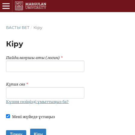
БАСТЫ БЕТ
/
Кіру
Кіру
Пайдаланушы аты (логин)
*
Құпия сөз
*
Құпия сөзіңізді ұмыттыңыз ба?
Мені жүйеде ұстаңыз
Кіру
Тіркеу