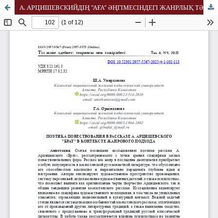
А. АРЦИШЕВСКИЙДІҢ "АҒА" ӘҢГІМЕСІНДЕГІ ЖАНРЛЫҚ ТӘСІЛ ТҰРҒЫСЫНДАҒЫ БАЯНДАУ ПОЭТИКАСЫ