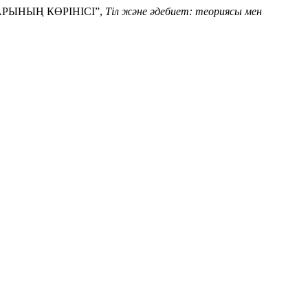
АРЫНЫҢ КӨРІНІСІ”,
Тіл және әдебиет: теориясы мен