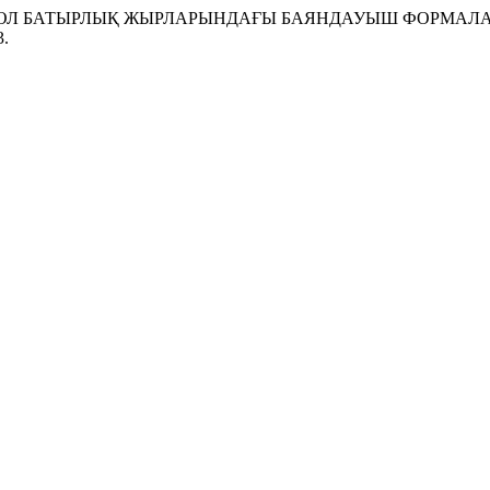
ӘНЕ МОҢҒОЛ БАТЫРЛЫҚ ЖЫРЛАРЫНДАҒЫ БАЯНДАУЫШ ФОРМАЛ
3.