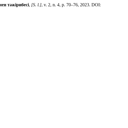
мен тәжірибесі
,
[S. l.]
, v. 2, n. 4, p. 70–76, 2023. DOI: