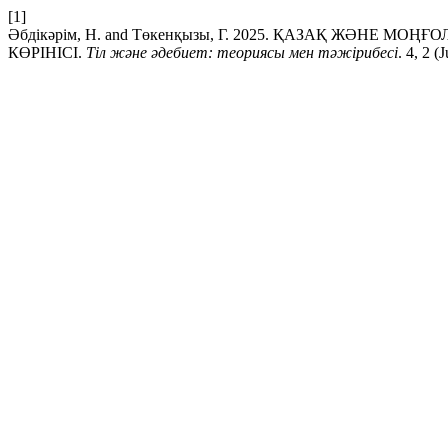
[1]
Әбдікәрім, Н. and Төкенқызы, Г. 2025. ҚАЗАҚ ЖӘ
КӨРІНІСІ.
Тіл және әдебиет: теориясы мен тәжірибесі
. 4, 2 