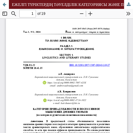
ЕЖЕЛГІ ТҮРІКТЕРДІҢ ТӘУЕЛДІЛІК КАТЕГОРИЯСЫ ЖӘНЕ ПОСЕССИВТІ ОЙЛАУЫ (руникалық жазба ескерткіштерінің негізінде)